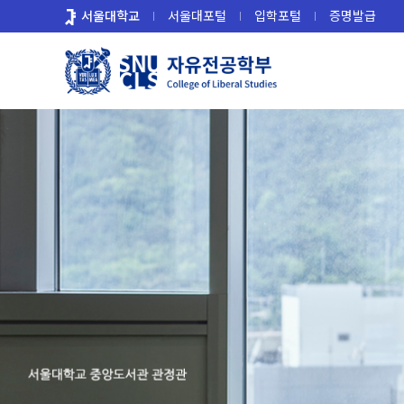
바
서울대학교
서울대포털
입학포털
증명발급
로
가
기
메
뉴