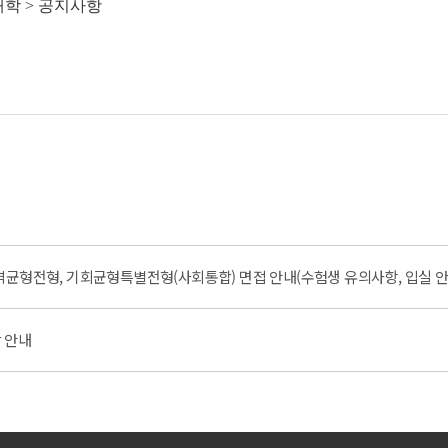
대학 > 공지사항
역균형전형, 기회균형특별전형(사회통합) 면접 안내(수험생 유의사항, 입실 안
발 안내