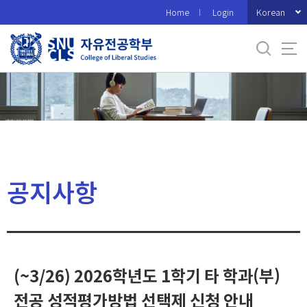
바
Korean
Home
Login
로
가
기
메
뉴
공지사항
(~3/26) 2026학년도 1학기 타 학과(부)
전공 성적평가방법 선택제 신청 안내