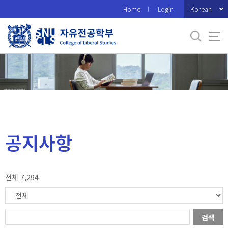
바
Korean
Home
Login
로
가
기
메
뉴
공지사항
전체 7,294
검색