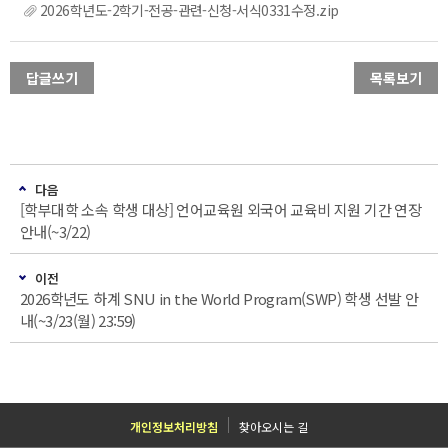
2026학년도-2학기-전공-관련-신청-서식0331수정.zip
답글쓰기
목록보기
다음
[학부대학 소속 학생 대상] 언어교육원 외국어 교육비 지원 기간 연장
안내(~3/22)
이전
2026학년도 하계 SNU in the World Program(SWP) 학생 선발 안
내(~3/23(월) 23:59)
개인정보처리방침
찾아오시는 길