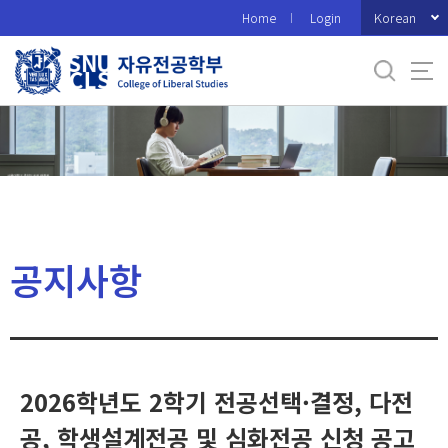
바
Korean
Home
Login
로
가
기
메
뉴
공지사항
2026학년도 2학기 전공선택·결정, 다전
공, 학생설계전공 및 심화전공 신청 공고