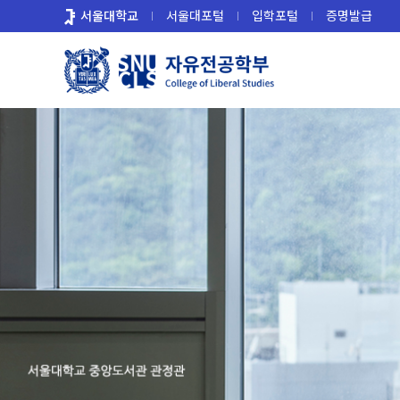
바
서울대학교
서울대포털
입학포털
증명발급
로
가
기
메
뉴