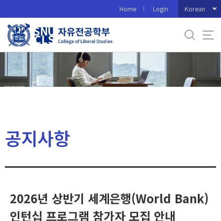
바
Korean
Home
Login
로
가
기
메
뉴
공지사항
2026년 상반기 세계은행(World Bank)
인턴십 프로그램 참가자 모집 안내