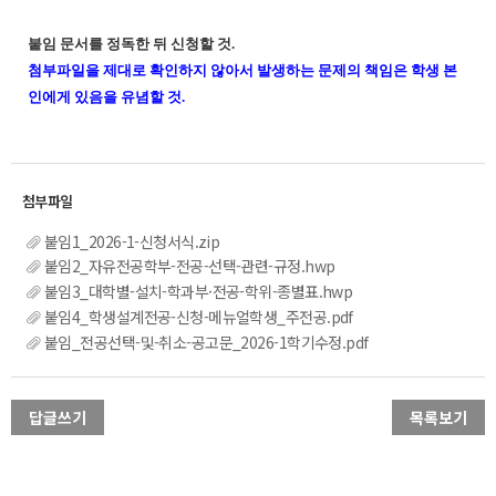
붙임 문서를 정독한 뒤 신청할 것.
첨부파일을 제대로 확인하지 않아서 발생하는 문제의 책임은 학생 본
인에게 있음을 유념할 것.
붙임1_2026-1-신청서식.zip
붙임2_자유전공학부-전공-선택-관련-규정.hwp
붙임3_대학별-설치-학과부·전공-학위-종별표.hwp
붙임4_학생설계전공-신청-메뉴얼학생_주전공.pdf
붙임_전공선택-및-취소-공고문_2026-1학기수정.pdf
답글쓰기
목록보기