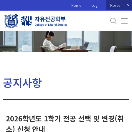
바
Korean
Home
Login
로
가
기
메
뉴
공지사항
2026학년도 1학기 전공 선택 및 변경(취
소) 신청 안내