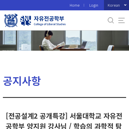
바
Korean
Home
Login
로
가
기
메
뉴
공지사항
[전공설계2 공개특강] 서울대학교 자유전
공학부 양지원 강사님 / 학습의 과학적 탐