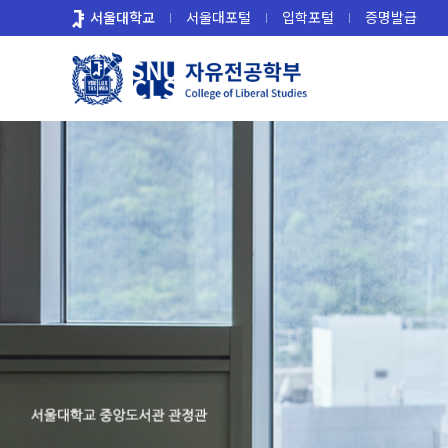
바
서울대학교
서울대포털
입학포털
증명발급
로
가
기
메
뉴