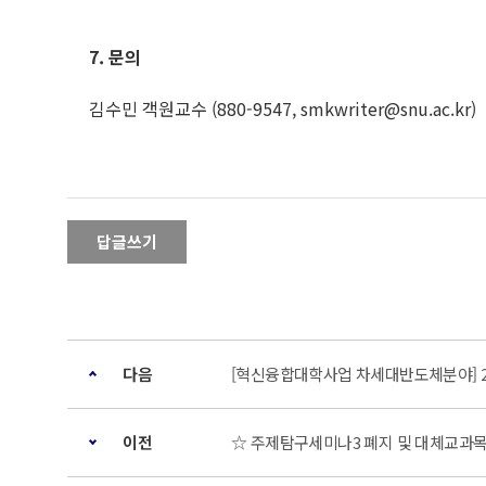
7.
문의
김수민 객원교수 (880-9547, smkwriter@snu.ac.kr)
답글쓰기
다음
[혁신융합대학사업 차세대반도체분야] 2
이전
☆ 주제탐구세미나3 폐지 및 대체교과목 