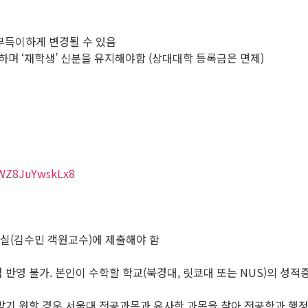
 부득이하게 변경될 수 있음
며 ‘재학생’ 신분을 유지해야함 (상대대학 등록금은 면제)
ryWZ8JuYwskLx8
실(김수민 객원교수)에 제출해야 함
영 불가. 본인이 수학할 학교(북경대, 릿쿄대 또는 NUS)의 성적증
받기 원할 경우 서울대 전공과목과 유사한 과목을 찾아 전공학과 행