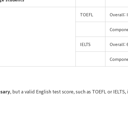
TOEFL
Overall:
Componen
IELTS
Overall:
Componen
ssary
, but a valid English test score, such as TOEFL or IELT