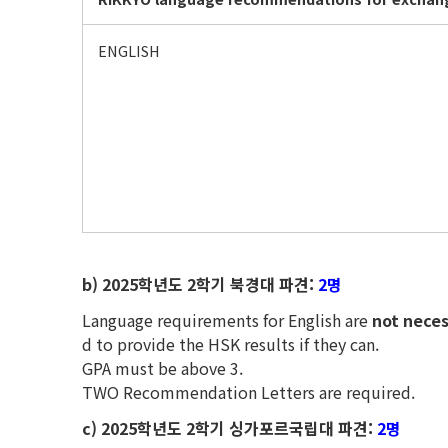
ENGLISH
b) 2025
학년도 2학기 북경대 파견:
2명
Language requirements for English are
not nece
d to provide the HSK results if they can.
GPA must be above 3.
TWO Recommendation Letters are required.
c) 2025
학년도 2학기 싱가포르국립대 파견:
2명