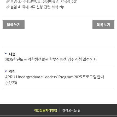
붙임-3.-국내교류OUT신청매뉴얼_학생용.pdf
붙임-4.-국내교류-신청-관련-서식.zip
답글쓰기
목록보기
다음
2025학년도 관악학생생활관 학부신입생 입주 신청 일정 안내
이전
APRU Undergraduate Leaders' Program 2025 프로그램 안내
(~1/23)
개인정보처리방침
찾아오시는 길