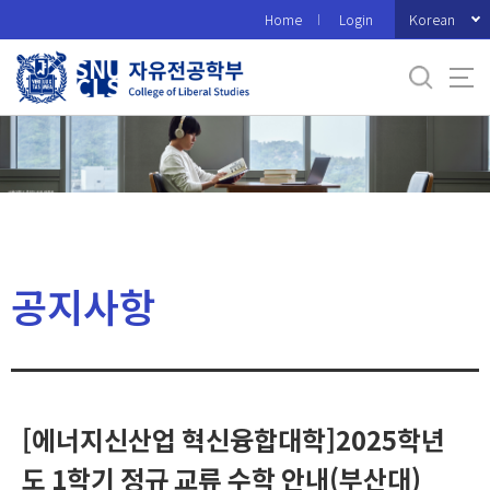
바
Korean
Home
Login
로
가
기
메
뉴
공지사항
[에너지신산업 혁신융합대학]2025학년
도 1학기 정규 교류 수학 안내(부산대)