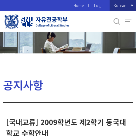
바
Korean
Home
Login
로
가
기
메
뉴
공지사항
[국내교류] 2009학년도 제2학기 동국대
학교 수학안내