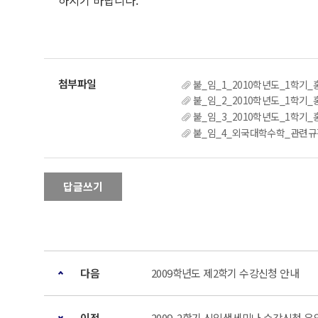
하시기 바랍니다.
붙_임_1_2010학년도_1학기
붙_임_2_2010학년도_1학기
붙_임_3_2010학년도_1학기
붙_임_4_외국대학수학_관련규정
답글쓰기
다음
2009학년도 제2학기 수강신청 안내
이전
2009. 2학기 신입생세미나 수강신청 