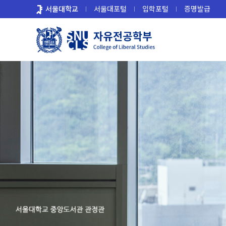
바
서울대학교
서울대포털
입학포털
증명발급
로
가
기
메
뉴