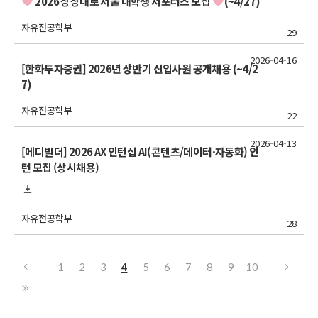
2026 상상대로 서울 대학생 서포터즈 모집
(~4/27)
자유전공학부
29
2026-04-16
[한화투자증권] 2026년 상반기 신입사원 공개채용 (~4/2
7)
자유전공학부
22
2026-04-13
[메디빌더] 2026 AX 인턴십 AI(콘텐츠/데이터·자동화) 인
턴 모집 (상시채용)
자유전공학부
28
1
2
3
4
5
6
7
8
9
10