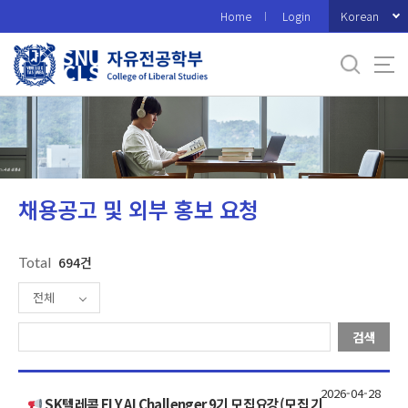
바
Korean
Home
Login
로
가
기
메
뉴
채용공고 및 외부 홍보 요청
Total
694건
전체
검색
2026-04-28
SK텔레콤 FLY AI Challenger 9기 모집요강(모집 기