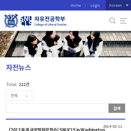
바
Korean
Home
Login
로
가
기
메
뉴
자전뉴스
Total
222건
전체
검색
2014-03-11
[2013 동계 글로벌현장학습] SNUCLS in Washington