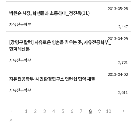
2013-05-28
박원순 시장, 학생들과 소통하다_정진욱(11)
자유전공학부
2,447
2013-04-29
[강명구 칼럼] 자유로운 영혼을 키우는 곳, 자유전공학부_
한겨레신문
자유전공학부
2,721
2013-04-02
자유전공학부-시민환경연구소 인턴십 협약 체결
자유전공학부
2,611
1
2
3
4
5
6
7
8
9
10