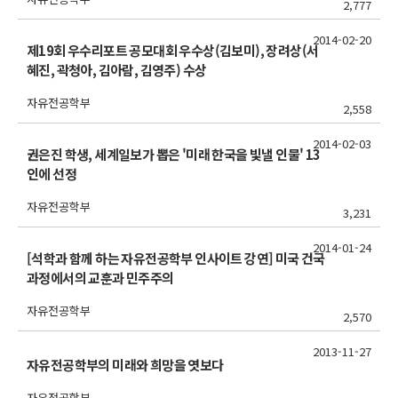
2,777
2014-02-20
제19회 우수리포트 공모대회 우수상(김보미), 장려상(서
혜진, 곽청아, 김아람, 김영주) 수상
자유전공학부
2,558
2014-02-03
권은진 학생, 세계일보가 뽑은 '미래 한국을 빛낼 인물' 13
인에 선정
자유전공학부
3,231
2014-01-24
[석학과 함께 하는 자유전공학부 인사이트 강연] 미국 건국
과정에서의 교훈과 민주주의
자유전공학부
2,570
2013-11-27
자유전공학부의 미래와 희망을 엿보다
자유전공학부