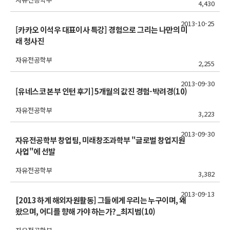
4,430
2013-10-25
[카카오 이석우 대표이사 특강] 경험으로 그리는 나만의 미
래 청사진
자유전공학부
2,255
2013-09-30
[유네스코 본부 인턴 후기] 5개월의 값진 경험-박려경(10)
자유전공학부
3,223
2013-09-30
자유전공학부 창업팀, 미래창조과학부 "글로벌 창업지원
사업"에 선발
자유전공학부
3,382
2013-09-13
[2013 하계 해외자원활동] 그들에게 우리는 누구이며, 왜
왔으며, 어디를 향해 가야 하는가?_최지범(10)