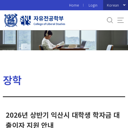
바
Korean
Home
Login
로
가
기
메
뉴
장학
2026년 상반기 익산시 대학생 학자금 대
출이자 지원 안내