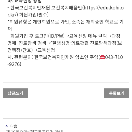
바. 교육신청 방법
- 한국보건복지인재원 보건복지배움인(https://edu.kohi.o
r.kr/) 회원가입(필수)
*회원유형은 개인회원으로 가입, 소속은 재학중인 학교로 기
재
- 회원가입 후 로그인(ID/PW)→교육신청 메뉴 클릭→과정
명에 ‘진로탐색’검색→‘질병생명·의료관련 진로탐색과정(보
건행정/간호)→교육신청
사. 관련문의: 한국보건복지인재원 임소연 주임(
043-710
-9276)
답글쓰기
목록보기
다음
제 16회 DB보험금융공모전 안내