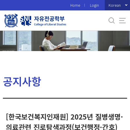
바
Korean
Home
Login
로
가
기
메
뉴
공지사항
[한국보건복지인재원] 2025년 질병생명·
의료관련 진로탐색과정(보건행정·간호)