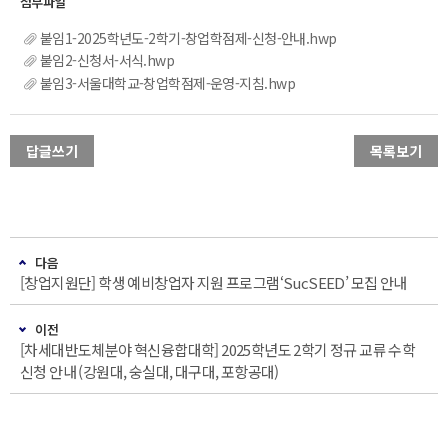
붙임1-2025학년도-2학기-창업학점제-신청-안내.hwp
붙임2-신청서-서식.hwp
붙임3-서울대학교-창업학점제-운영-지침.hwp
답글쓰기
목록보기
다음
[창업지원단] 학생 예비창업자 지원 프로그램‘SucSEED’ 모집 안내
이전
[차세대반도체분야 혁신융합대학] 2025학년도 2학기 정규 교류 수학
신청 안내 (강원대, 숭실대, 대구대, 포항공대)