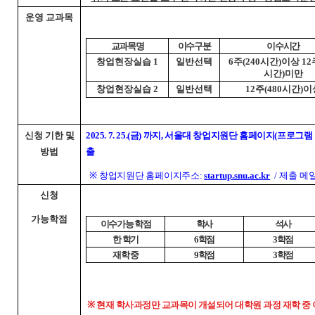
운영 교과목
교과목명
이수구분
이수시간
창업현장실습 1
일반선택
6주(240시간)이상 12주
시간)미만
창업현장실습 2
일반선택
12주(480시간)이
신청 기한 및
2025. 7. 25.(금) 까지, 서울대 창업지원단 홈페이지(프로
방법
출
※ 창업지원단 홈페이지주소:
startup.snu.ac.kr
/ 제출 메
신청
가능학점
이수가능 학점
학사
석사
한 학기
6학점
3학점
재학 중
9학점
3학점
※ 현재 학사과정만 교과목이 개설되어 대학원 과정 재학 중 