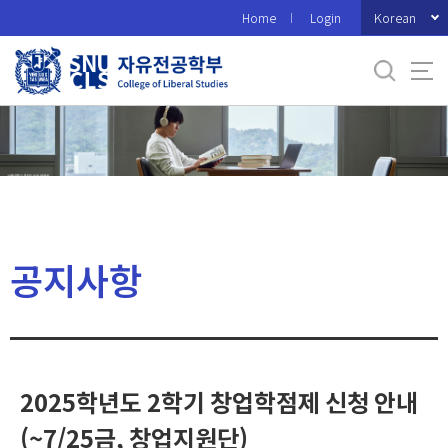
바
Korean
Home
Login
로
가
기
메
뉴
공지사항
2025학년도 2학기 창업학점제 신청 안내
(~7/25금, 창업지원단)