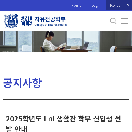
바
Korean
Home
Login
로
가
기
메
뉴
공지사항
2025학년도 LnL생활관 학부 신입생 선
발 안내