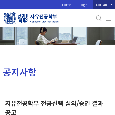
바
Korean
Home
Login
로
가
기
메
뉴
공지사항
자유전공학부 전공선택 심의/승인 결과
공고