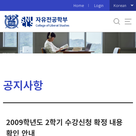
바
Korean
Home
Login
로
가
기
메
뉴
공지사항
2009학년도 2학기 수강신청 확정 내용
확인 안내