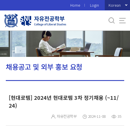
바
Korean
Home
Login
로
가
기
메
뉴
채용공고 및 외부 홍보 요청
[현대로템] 2024년 현대로템 3차 정기채용 (~11/
24)
자유전공학부
2024-11-08
35