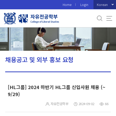
바
Korean
Home
Login
로
가
기
메
뉴
채용공고 및 외부 홍보 요청
[HL그룹] 2024 하반기 HL그룹 신입사원 채용 (~
9/29)
자유전공학부
2024-09-02
66