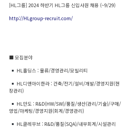
[HL그룹] 2024 하반기 HL그룹 신입사원 채용 (~9/29)
http://HLgroup-recruit.com/
■ 모집분야
HL홀딩스 : 물류/경영관리/모빌리티
HL디앤아이한라 : 건축/전기/설비/개발/경영지원(현
장관리)
HL만도 : R&D(HW/SW)/품질/생산(관리/기술)/구매/
영업/마케팅/경영지원(회계/경영관리)
HL클레무브 : R&D/품질(SQA)/내부회계/시설관리