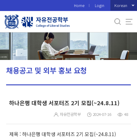
바
Korean
Home
Login
로
가
기
메
뉴
채용공고 및 외부 홍보 요청
하나은행 대학생 서포터즈 2기 모집(~24.8.11)
자유전공학부
2024-07-16
48
제목 : 하나은행 대학생 서포터즈 2기 모집(~24.8.11)