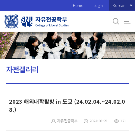
바
Korean
Home
Login
로
가
기
메
뉴
자전갤러리
2023 해외대학탐방 in 도쿄 (24.02.04.~24.02.0
8.)
자유전공학부
2024-03-21
121