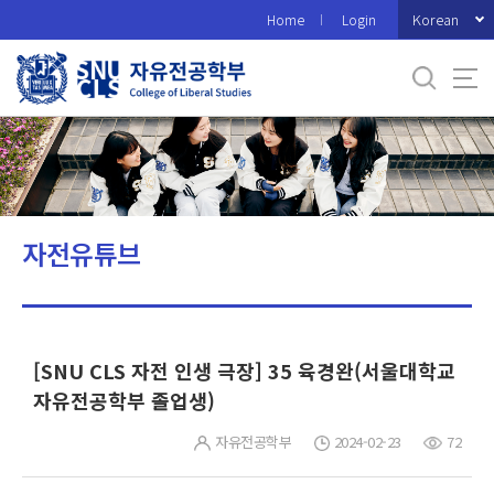
바
Korean
Home
Login
로
가
기
메
뉴
자전유튜브
[SNU CLS 자전 인생 극장] 35 육경완(서울대학교
자유전공학부 졸업생)
자유전공학부
2024-02-23
72