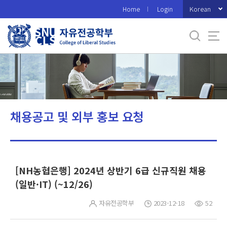
바
Korean
Home
Login
로
가
기
메
뉴
채용공고 및 외부 홍보 요청
[NH농협은행] 2024년 상반기 6급 신규직원 채용
(일반·IT) (~12/26)
자유전공학부
2023-12-18
52