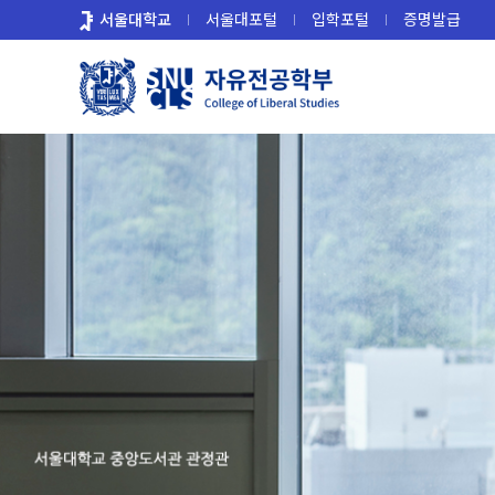
바
서울대학교
서울대포털
입학포털
증명발급
로
가
기
메
뉴