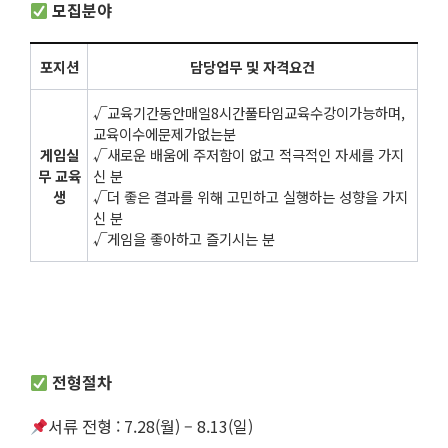
모
집분야
포지션
담당업무 및 자격요건
√
교육기간동안매일8시간풀타임교육수강이가능하며,
교육이수에문제가없는분
게임실
√
새로운 배움에 주저함이 없고 적극적인 자세를 가지
무 교육
신 분
생
√
더 좋은 결과를 위해 고민하고 실행하는 성향을 가지
신 분
√
게임을 좋아하고 즐기시는 분
전
형절차
서류 전형 : 7.28(월) – 8.13(일)