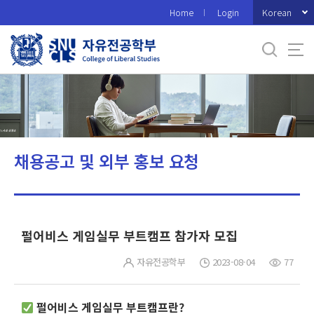
바
Korean
Home
Login
로
가
기
메
뉴
채용공고 및 외부 홍보 요청
펄어비스 게임실무 부트캠프 참가자 모집
자유전공학부
2023-08-04
77
펄어비스
게임실무
부트캠프란?