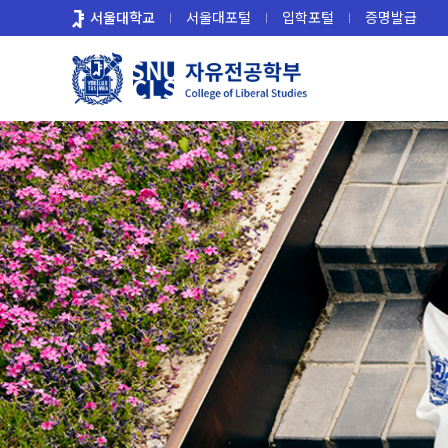
바
서울대학교
서울대포털
입학포털
증명발급
로
가
기
메
뉴