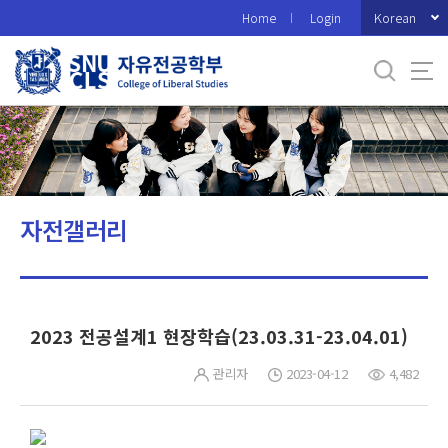
바
Korean
Home
Login
로
가
기
메
뉴
자전갤러리
2023 전공설계1 현장학습(23.03.31-23.04.01)
관리자
2023-04-12
4,482