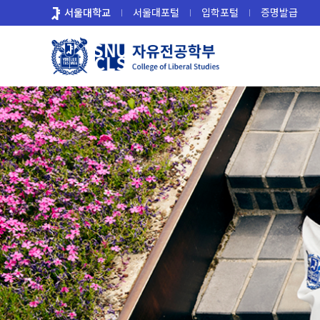
바
서울대학교
서울대포털
입학포털
증명발급
로
가
기
메
뉴