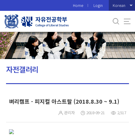
바
Korean
Home
Login
로
가
기
메
뉴
자전갤러리
벼리캠프 - 피지컬 아스트랄 (2018.8.30 ~ 9.1)
관리자
2018-09-21
2,517