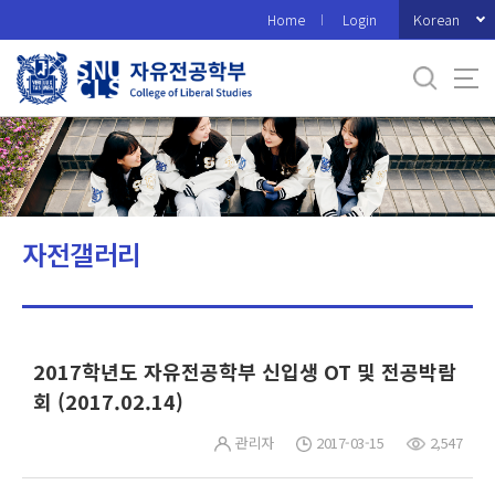
바
Korean
Home
Login
로
가
기
메
뉴
자전갤러리
2017학년도 자유전공학부 신입생 OT 및 전공박람
회 (2017.02.14)
관리자
2017-03-15
2,547