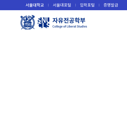
바
서울대학교
서울대포털
입학포털
증명발급
로
가
기
메
뉴