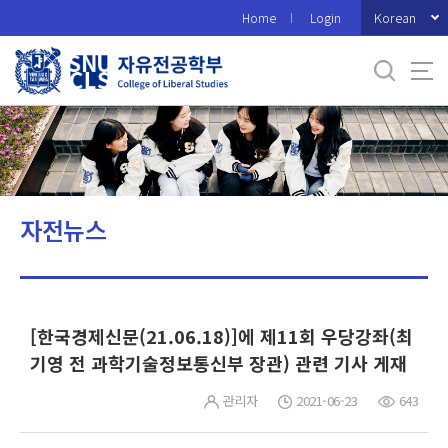
바
Korean
Home
Login
로
가
기
메
뉴
자전뉴스
[한국경제신문(21.06.18)]에 제11회 우당강좌(최
기영 전 과학기술정보통신부 장관) 관련 기사 게재
관리자
2021-06-23
643