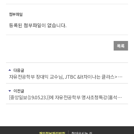
등록된 첨부파일이 없습니다.
목록
다음글
자유전공학부 장대익 교수님, JTBC &lt차이나는 클라스> 출연
이전글
[중앙일보(19.05.23.)]에 자유전공학부 명사초청특강(홍석현 중앙홀딩스 회장) 관련 기사 게재
개인정보처리방침
찾아오시는 길