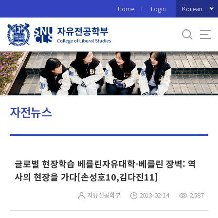
바
Korean
Home
Login
로
가
기
메
뉴
자전뉴스
글로벌 현장학습 베를린자유대학-베를린 장벽: 역
사의 현장을 가다[손성호10,김다진11]
자유전공학부
2013-02-14
2,587