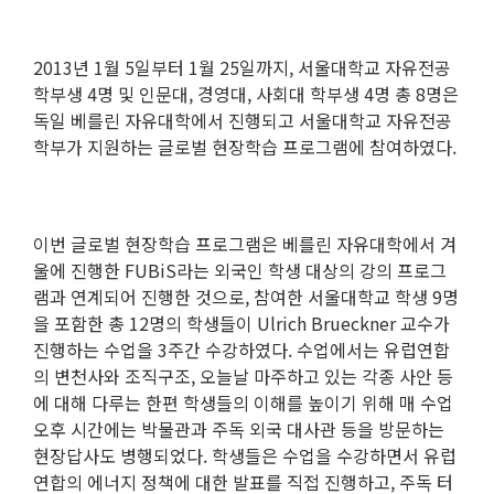
2013
년
1
월
5
일부터
1
월
25
일까지
,
서울대학교 자유전공
학부생
4
명 및 인문대
,
경영대
,
사회대 학부생
4
명 총
8
명은
독일 베를린 자유대학에서 진행되고 서울대학교 자유전공
학부가 지원하는 글로벌 현장학습 프로그램에 참여하였다
.
이번 글로벌 현장학습 프로그램은 베를린 자유대학에서 겨
울에 진행한
FUBiS
라는 외국인 학생 대상의 강의 프로그
램과 연계되어 진행한 것으로
,
참여한 서울대학교 학생
9
명
을 포함한 총
12
명의 학생들이
Ulrich Brueckner
교수가
진행하는
수업을
3
주간 수강하였다
.
수업에서는 유럽연합
의 변천사와 조직구조
,
오늘날 마주하고 있는 각종 사안 등
에 대해 다루는 한편 학생들의 이해를 높이기 위해 매 수업
오후 시간에는 박물관과 주독 외국 대사관 등을 방문하는
현장답사도 병행되었다
.
학생들은
수업을 수강하면서 유럽
연합의 에너지 정책에 대한 발표를 직접 진행하고
,
주독 터