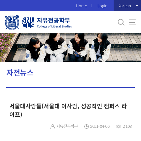
바
Korean
Home
Login
로
가
기
메
뉴
자전뉴스
서울대사람들(서울대 이사람, 성공적인 캠퍼스 라
이프)
자유전공학부
2011-04-06
2,103