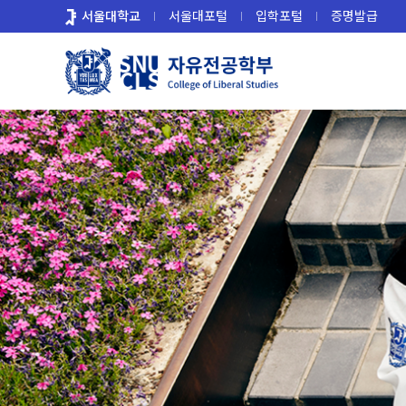
바
서울대학교
서울대포털
입학포털
증명발급
로
가
기
메
뉴