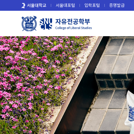
바
서울대학교
서울대포털
입학포털
증명발급
로
가
기
메
뉴