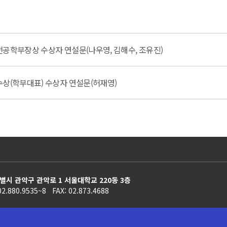
전공학부장상 수상자 연설문(나우영, 김해수, 조유진)
수상(학부대표) 수상자 연설문(허재영)
별시 관악구 관악로 1 서울대학교 220동 3층
02.880.9535~8 FAX: 02.873.4688