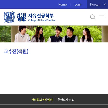
바
Korean
Home
Login
로
가
기
메
뉴
교수진(객원)
개인정보처리방침
찾아오시는 길