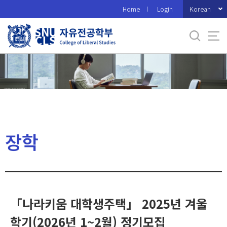
바
Korean
Home
Login
로
가
기
메
뉴
장학
「나라키움 대학생주택」 2025년 겨울
학기(2026년 1~2월) 정기모집