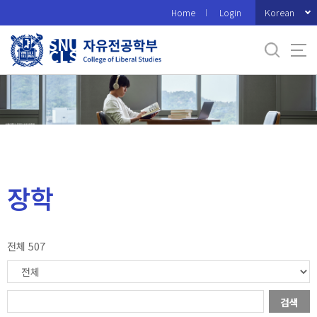
바
Korean
Home
Login
로
가
기
메
뉴
장학
전체 507
검색