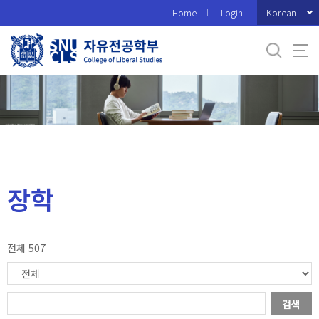
바
Korean
Home
Login
로
가
기
메
뉴
장학
전체 507
검색