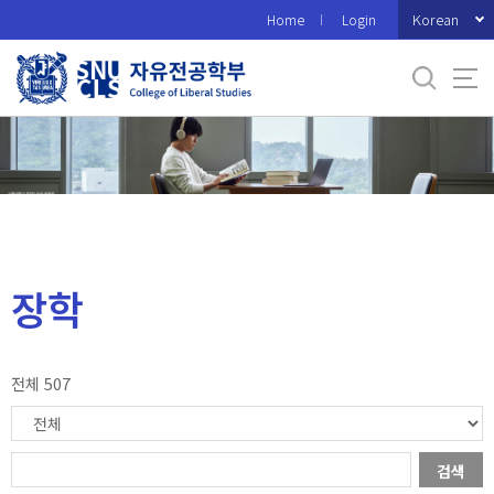
바
Korean
Home
Login
로
가
기
메
뉴
장학
전체 507
검색