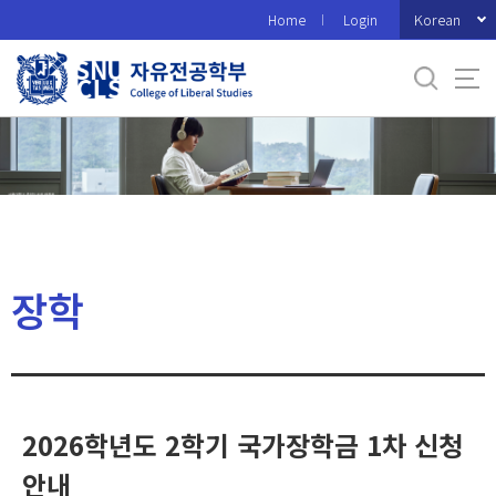
바
Korean
Home
Login
로
가
기
메
뉴
장학
2026학년도 2학기 국가장학금 1차 신청
안내