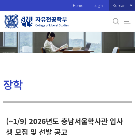
바
Korean
Home
Login
로
가
기
메
뉴
장학
(~1/9) 2026년도 충남서울학사관 입사
생 모집 및 선발 공고