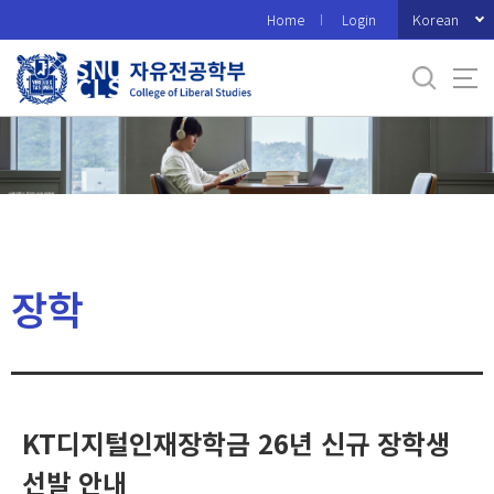
바
Korean
Home
Login
로
가
기
메
뉴
장학
KT디지털인재장학금 26년 신규 장학생
선발 안내