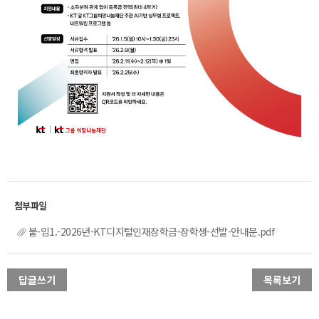
붙-임1.-2026년-KT디지털인재장학금-장학생-선발-안내문.pdf
답글쓰기
목록보기