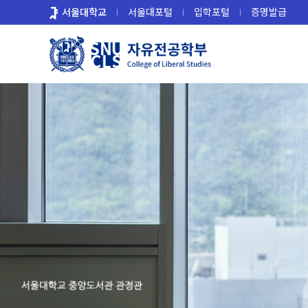
바
서울대학교
서울대포털
입학포털
증명발급
로
가
기
메
뉴