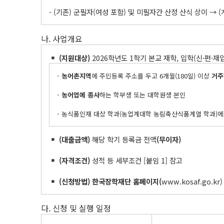
- (기존) 군필자(여성 포함) 및 미필자간 산정 산식 상이 → (
나. 사업개요
(
지원대상
)
2026학년도 1학기 본교 재학, 입학(신·편·
-
농어촌지역
에 주민등록 주소를 두고 6개월(180일) 이상
거주
-
농어업에 종사
하는 학부생 또는 대학원생 본인
- 농식품인재 대상 학과(농업계대학 농림축산식품계열 학과)에 재
(
대출금액
)
해당 학기 등록금 전액
(
무이자
)
(
자격조건
)
성적 등 세부조건 [붙임 1] 참고
(
신청방법
)
한국장학재단 홈페이지
(
www.kosaf.go.kr
다. 신청 및 실행 일정