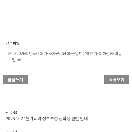
1.-2026학년도-1학기-국가근로장학금-일반유형추가-학생신청-매뉴
얼.pdf
답글쓰기
목록보기
다음
2026-2027 불가리아 정부초청 장학생 선발 안내