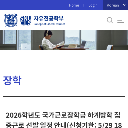
바
Korean
Home
Login
로
가
기
메
뉴
장학
2026학년도 국가근로장학금 하계방학 집
중근로 선발 일정 안내(신청기한: 5/29 18